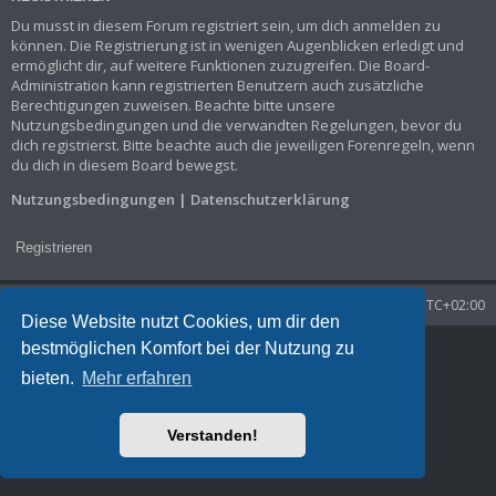
Du musst in diesem Forum registriert sein, um dich anmelden zu
können. Die Registrierung ist in wenigen Augenblicken erledigt und
ermöglicht dir, auf weitere Funktionen zuzugreifen. Die Board-
Administration kann registrierten Benutzern auch zusätzliche
Berechtigungen zuweisen. Beachte bitte unsere
Nutzungsbedingungen und die verwandten Regelungen, bevor du
dich registrierst. Bitte beachte auch die jeweiligen Forenregeln, wenn
du dich in diesem Board bewegst.
Nutzungsbedingungen
|
Datenschutzerklärung
Registrieren
Startseite
Foren-Übersicht
Alle Zeiten sind
UTC+02:00
Diese Website nutzt Cookies, um dir den
bestmöglichen Komfort bei der Nutzung zu
Powered by
phpBB
® Forum Software © phpBB Limited
Deutsche Übersetzung durch
phpBB.de
bieten.
Mehr erfahren
Datenschutz
|
Nutzungsbedingungen
Time: 0.035s
| Peak Memory Usage: 1.3 MiB | GZIP: Off |
Queries: 7
Verstanden!