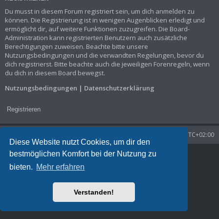
Du musst in diesem Forum registriert sein, um dich anmelden zu
können. Die Registrierung ist in wenigen Augenblicken erledigt und
ermöglicht dir, auf weitere Funktionen zuzugreifen. Die Board-
Administration kann registrierten Benutzern auch zusätzliche
Berechtigungen zuweisen. Beachte bitte unsere
Nutzungsbedingungen und die verwandten Regelungen, bevor du
dich registrierst. Bitte beachte auch die jeweiligen Forenregeln, wenn
du dich in diesem Board bewegst.
Nutzungsbedingungen
|
Datenschutzerklärung
Registrieren
Startseite
Foren-Übersicht
Alle Zeiten sind
UTC+02:00
Diese Website nutzt Cookies, um dir den
bestmöglichen Komfort bei der Nutzung zu
Powered by
phpBB
® Forum Software © phpBB Limited
Deutsche Übersetzung durch
phpBB.de
bieten.
Mehr erfahren
Datenschutz
|
Nutzungsbedingungen
Time: 0.040s
| Peak Memory Usage: 1.3 MiB | GZIP: Off |
Queries: 7
Verstanden!