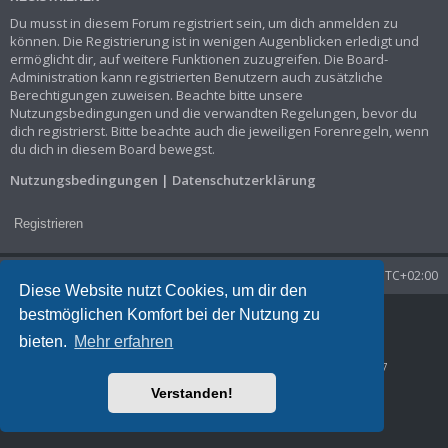
Du musst in diesem Forum registriert sein, um dich anmelden zu
können. Die Registrierung ist in wenigen Augenblicken erledigt und
ermöglicht dir, auf weitere Funktionen zuzugreifen. Die Board-
Administration kann registrierten Benutzern auch zusätzliche
Berechtigungen zuweisen. Beachte bitte unsere
Nutzungsbedingungen und die verwandten Regelungen, bevor du
dich registrierst. Bitte beachte auch die jeweiligen Forenregeln, wenn
du dich in diesem Board bewegst.
Nutzungsbedingungen
|
Datenschutzerklärung
Registrieren
Startseite
Foren-Übersicht
Alle Zeiten sind
UTC+02:00
Diese Website nutzt Cookies, um dir den
bestmöglichen Komfort bei der Nutzung zu
Powered by
phpBB
® Forum Software © phpBB Limited
Deutsche Übersetzung durch
phpBB.de
bieten.
Mehr erfahren
Datenschutz
|
Nutzungsbedingungen
Time: 0.037s
| Peak Memory Usage: 1.29 MiB | GZIP: Off |
Queries: 7
Verstanden!