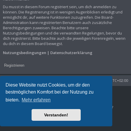
Du musst in diesem Forum registriert sein, um dich anmelden zu
können. Die Registrierung ist in wenigen Augenblicken erledigt und
ermöglicht dir, auf weitere Funktionen zuzugreifen. Die Board-
Administration kann registrierten Benutzern auch zusätzliche
Berechtigungen zuweisen. Beachte bitte unsere
Nutzungsbedingungen und die verwandten Regelungen, bevor du
dich registrierst. Bitte beachte auch die jeweiligen Forenregeln, wenn
du dich in diesem Board bewegst.
Nutzungsbedingungen
|
Datenschutzerklärung
Registrieren
Startseite
Foren-Übersicht
Alle Zeiten sind
UTC+02:00
Diese Website nutzt Cookies, um dir den
bestmöglichen Komfort bei der Nutzung zu
Powered by
phpBB
® Forum Software © phpBB Limited
Deutsche Übersetzung durch
phpBB.de
bieten.
Mehr erfahren
Datenschutz
|
Nutzungsbedingungen
Time: 0.038s
| Peak Memory Usage: 1.29 MiB | GZIP: Off |
Queries: 7
Verstanden!