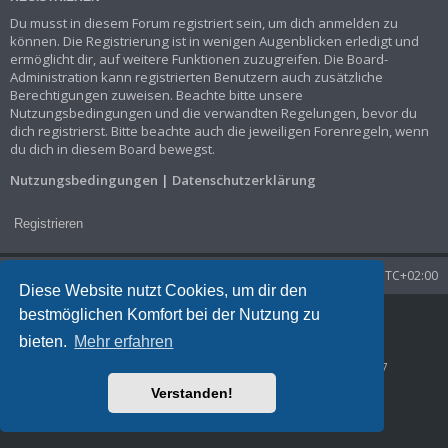
Du musst in diesem Forum registriert sein, um dich anmelden zu
können. Die Registrierung ist in wenigen Augenblicken erledigt und
ermöglicht dir, auf weitere Funktionen zuzugreifen. Die Board-
Administration kann registrierten Benutzern auch zusätzliche
Berechtigungen zuweisen. Beachte bitte unsere
Nutzungsbedingungen und die verwandten Regelungen, bevor du
dich registrierst. Bitte beachte auch die jeweiligen Forenregeln, wenn
du dich in diesem Board bewegst.
Nutzungsbedingungen
|
Datenschutzerklärung
Registrieren
Startseite
Foren-Übersicht
Alle Zeiten sind
UTC+02:00
Diese Website nutzt Cookies, um dir den
bestmöglichen Komfort bei der Nutzung zu
Powered by
phpBB
® Forum Software © phpBB Limited
Deutsche Übersetzung durch
phpBB.de
bieten.
Mehr erfahren
Datenschutz
|
Nutzungsbedingungen
Time: 0.038s
| Peak Memory Usage: 1.29 MiB | GZIP: Off |
Queries: 7
Verstanden!