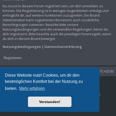
Du musst in diesem Forum registriert sein, um dich anmelden zu
können. Die Registrierung ist in wenigen Augenblicken erledigt und
ermöglicht dir, auf weitere Funktionen zuzugreifen. Die Board-
Administration kann registrierten Benutzern auch zusätzliche
Berechtigungen zuweisen. Beachte bitte unsere
Nutzungsbedingungen und die verwandten Regelungen, bevor du
dich registrierst. Bitte beachte auch die jeweiligen Forenregeln, wenn
du dich in diesem Board bewegst.
Nutzungsbedingungen
|
Datenschutzerklärung
Registrieren
Startseite
Foren-Übersicht
Alle Zeiten sind
UTC+02:00
Diese Website nutzt Cookies, um dir den
bestmöglichen Komfort bei der Nutzung zu
Powered by
phpBB
® Forum Software © phpBB Limited
Deutsche Übersetzung durch
phpBB.de
bieten.
Mehr erfahren
Datenschutz
|
Nutzungsbedingungen
Time: 0.036s
| Peak Memory Usage: 1.29 MiB | GZIP: Off |
Queries: 7
Verstanden!