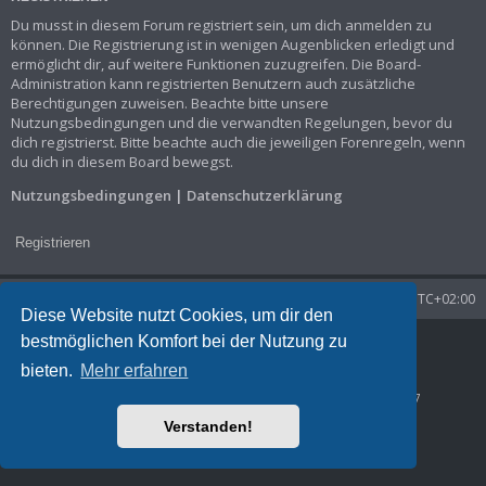
Du musst in diesem Forum registriert sein, um dich anmelden zu
können. Die Registrierung ist in wenigen Augenblicken erledigt und
ermöglicht dir, auf weitere Funktionen zuzugreifen. Die Board-
Administration kann registrierten Benutzern auch zusätzliche
Berechtigungen zuweisen. Beachte bitte unsere
Nutzungsbedingungen und die verwandten Regelungen, bevor du
dich registrierst. Bitte beachte auch die jeweiligen Forenregeln, wenn
du dich in diesem Board bewegst.
Nutzungsbedingungen
|
Datenschutzerklärung
Registrieren
Startseite
Foren-Übersicht
Alle Zeiten sind
UTC+02:00
Diese Website nutzt Cookies, um dir den
bestmöglichen Komfort bei der Nutzung zu
Powered by
phpBB
® Forum Software © phpBB Limited
Deutsche Übersetzung durch
phpBB.de
bieten.
Mehr erfahren
Datenschutz
|
Nutzungsbedingungen
Time: 0.024s
| Peak Memory Usage: 1.29 MiB | GZIP: Off |
Queries: 7
Verstanden!