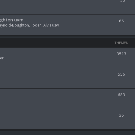
150
ughton uvm.
65
eynold-Boughton, Foden, Alvis usw.
THEMEN
3513
er
556
683
36