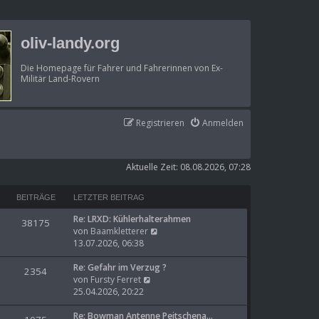
oliv-landy.org
Die Homepage für Fahrer und Fahrerinnen von Ex-
Militär Land-Rovern
Registrieren
Anmelden
Aktuelle Zeit: 08.08.2026, 07:28
BEITRÄGE
LETZTER BEITRAG
Re: LRXD: Kühlerhalterahmen
38175
N
von
Baamkletterer
e
13.07.2026, 06:38
u
e
Re: Gefahr im Verzug ?
2354
N
s
von
Fursty Ferret
e
t
25.04.2026, 20:22
u
e
e
r
Re: Bowman Antenne Peitschena…