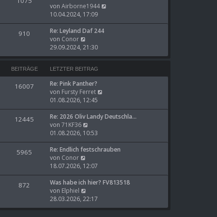
1075
s
N
B
von
Airborne1944
t
e
e
10.04.2024, 17:09
e
u
i
r
e
t
Re: Leyland Daf 244
910
N
B
s
r
von
Conor
e
e
t
a
29.09.2024, 21:30
u
i
e
g
e
t
r
BEITRÄGE
LETZTER BEITRAG
s
r
B
t
a
e
Re: Pink Panther?
16007
e
g
i
N
von
Fursty Ferret
r
t
e
01.08.2026, 12:45
B
r
u
e
a
e
Re: 2026 Oliv Landy Deutschla…
12445
i
g
N
s
von
71KF36
t
e
t
01.08.2026, 10:53
r
u
e
a
e
r
Re: Endlich festschrauben
5965
g
N
s
B
von
Conor
e
t
e
18.07.2026, 12:07
u
e
i
e
r
t
Was habe ich hier? FV813518
872
s
N
B
r
von
Elphiel
t
e
e
a
28.03.2026, 22:17
e
u
i
g
r
e
t