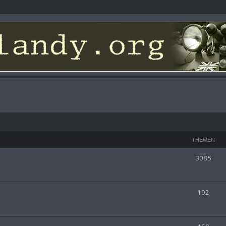
THEMEN
3085
192