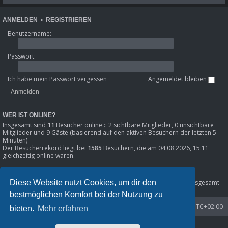
ANMELDEN
•
REGISTRIEREN
Benutzername:
Passwort:
Ich habe mein Passwort vergessen
Angemeldet bleiben
WER IST ONLINE?
Insgesamt sind
11
Besucher online :: 2 sichtbare Mitglieder, 0 unsichtbare
Mitglieder und 9 Gäste (basierend auf den aktiven Besuchern der letzten 5
Minuten)
Der Besucherrekord liegt bei
1585
Besuchern, die am 04.08.2026, 15:11
gleichzeitig online waren.
STATISTIK
Diese Website nutzt Cookies, um dir den
Beiträge insgesamt
80301
• Themen insgesamt
8633
• Mitglieder insgesamt
1216
• Unser neuestes Mitglied:
Phil_SE
bestmöglichen Komfort bei der Nutzung zu
Startseite
Foren-Übersicht
Alle Zeiten sind
UTC+02:00
bieten.
Mehr erfahren
Powered by
phpBB
® Forum Software © phpBB Limited