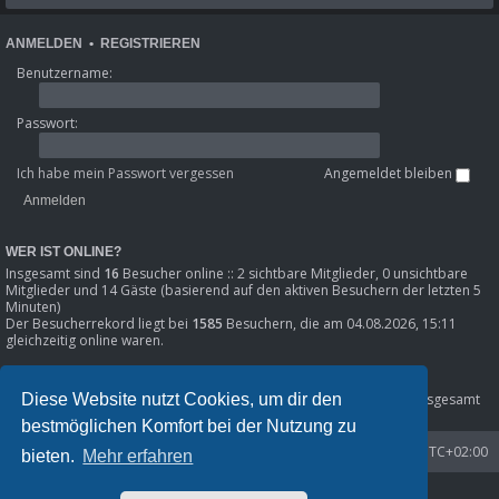
ANMELDEN
•
REGISTRIEREN
Benutzername:
Passwort:
Ich habe mein Passwort vergessen
Angemeldet bleiben
WER IST ONLINE?
Insgesamt sind
16
Besucher online :: 2 sichtbare Mitglieder, 0 unsichtbare
Mitglieder und 14 Gäste (basierend auf den aktiven Besuchern der letzten 5
Minuten)
Der Besucherrekord liegt bei
1585
Besuchern, die am 04.08.2026, 15:11
gleichzeitig online waren.
STATISTIK
Diese Website nutzt Cookies, um dir den
Beiträge insgesamt
80301
• Themen insgesamt
8633
• Mitglieder insgesamt
1216
• Unser neuestes Mitglied:
Phil_SE
bestmöglichen Komfort bei der Nutzung zu
Startseite
Foren-Übersicht
Alle Zeiten sind
UTC+02:00
bieten.
Mehr erfahren
Powered by
phpBB
® Forum Software © phpBB Limited