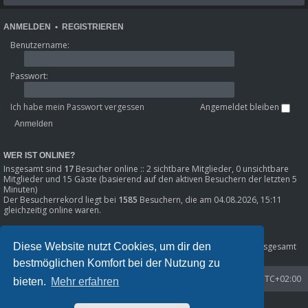
ANMELDEN
•
REGISTRIEREN
Benutzername:
Passwort:
Ich habe mein Passwort vergessen
Angemeldet bleiben
WER IST ONLINE?
Insgesamt sind
17
Besucher online :: 2 sichtbare Mitglieder, 0 unsichtbare
Mitglieder und 15 Gäste (basierend auf den aktiven Besuchern der letzten 5
Minuten)
Der Besucherrekord liegt bei
1585
Besuchern, die am 04.08.2026, 15:11
gleichzeitig online waren.
STATISTIK
Diese Website nutzt Cookies, um dir den
Beiträge insgesamt
80301
• Themen insgesamt
8633
• Mitglieder insgesamt
1216
• Unser neuestes Mitglied:
Phil_SE
bestmöglichen Komfort bei der Nutzung zu
Startseite
Foren-Übersicht
Alle Zeiten sind
UTC+02:00
bieten.
Mehr erfahren
Powered by
phpBB
® Forum Software © phpBB Limited