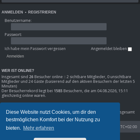
ANMELDEN
•
REGISTRIEREN
Benutzername:
Passwort:
Ich habe mein Passwort vergessen
Angemeldet bleiben
WER IST ONLINE?
Insgesamt sind
26
Besucher online :: 2 sichtbare Mitglieder, 0 unsichtbare
Mitglieder und 24 Gäste (basierend auf den aktiven Besuchern der letzten 5
Minuten)
Der Besucherrekord liegt bei
1585
Besuchern, die am 04.08.2026, 15:11
gleichzeitig online waren.
STATISTIK
Diese Website nutzt Cookies, um dir den
Beiträge insgesamt
80301
• Themen insgesamt
8633
• Mitglieder insgesamt
1216
• Unser neuestes Mitglied:
Phil_SE
bestmöglichen Komfort bei der Nutzung zu
Startseite
Foren-Übersicht
Alle Zeiten sind
UTC+02:00
bieten.
Mehr erfahren
Powered by
phpBB
® Forum Software © phpBB Limited