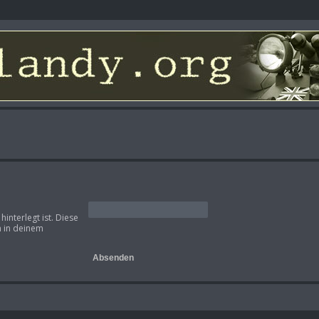
interlegt ist. Diese
h in deinem