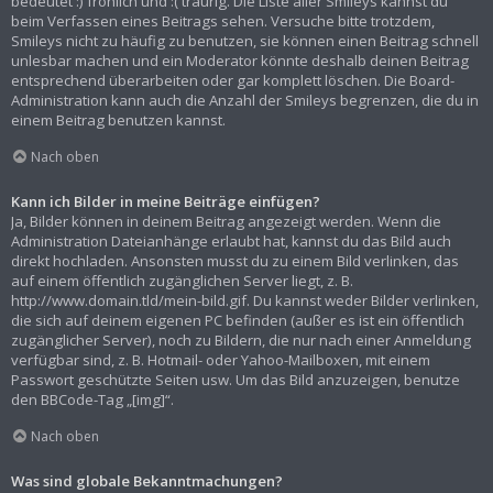
bedeutet :) fröhlich und :( traurig. Die Liste aller Smileys kannst du
beim Verfassen eines Beitrags sehen. Versuche bitte trotzdem,
Smileys nicht zu häufig zu benutzen, sie können einen Beitrag schnell
unlesbar machen und ein Moderator könnte deshalb deinen Beitrag
entsprechend überarbeiten oder gar komplett löschen. Die Board-
Administration kann auch die Anzahl der Smileys begrenzen, die du in
einem Beitrag benutzen kannst.
Nach oben
Kann ich Bilder in meine Beiträge einfügen?
Ja, Bilder können in deinem Beitrag angezeigt werden. Wenn die
Administration Dateianhänge erlaubt hat, kannst du das Bild auch
direkt hochladen. Ansonsten musst du zu einem Bild verlinken, das
auf einem öffentlich zugänglichen Server liegt, z. B.
http://www.domain.tld/mein-bild.gif. Du kannst weder Bilder verlinken,
die sich auf deinem eigenen PC befinden (außer es ist ein öffentlich
zugänglicher Server), noch zu Bildern, die nur nach einer Anmeldung
verfügbar sind, z. B. Hotmail- oder Yahoo-Mailboxen, mit einem
Passwort geschützte Seiten usw. Um das Bild anzuzeigen, benutze
den BBCode-Tag „[img]“.
Nach oben
Was sind globale Bekanntmachungen?