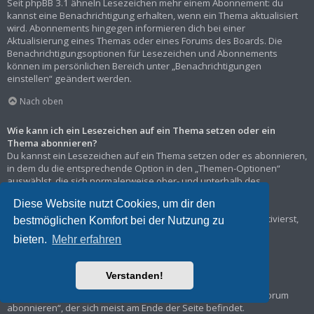
Seit phpBB 3.1 ähneln Lesezeichen mehr einem Abonnement: du
kannst eine Benachrichtigung erhalten, wenn ein Thema aktualisiert
wird. Abonnements hingegen informieren dich bei einer
Aktualisierung eines Themas oder eines Forums des Boards. Die
Benachrichtigungsoptionen für Lesezeichen und Abonnements
können im persönlichen Bereich unter „Benachrichtigungen
einstellen“ geändert werden.
Nach oben
Wie kann ich ein Lesezeichen auf ein Thema setzen oder ein
Thema abonnieren?
Du kannst ein Lesezeichen auf ein Thema setzen oder es abonnieren,
in dem du die entsprechende Option in den „Themen-Optionen“
auswählst, die sich normalerweise ober- und unterhalb des
Diskussionsverlaufs des Themas befinden.
Diese Website nutzt Cookies, um dir den
Wenn du bei der Antwort auf ein Thema die Option „Mich
benachrichtigen, sobald eine Antwort geschrieben wurde“ aktivierst,
bestmöglichen Komfort bei der Nutzung zu
wird das Thema ebenfalls für dich abonniert.
bieten.
Mehr erfahren
Nach oben
Verstanden!
Wie kann ich ein Forum abonnieren?
Um ein Forum zu abonnieren, verwende im Forum den Link „Forum
abonnieren“, der sich meist am Ende der Seite befindet.