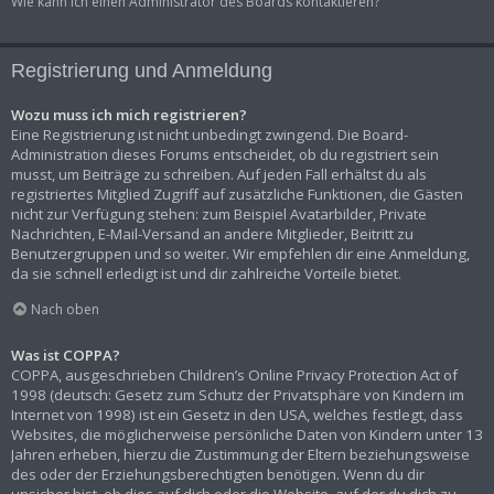
Wie kann ich einen Administrator des Boards kontaktieren?
Registrierung und Anmeldung
Wozu muss ich mich registrieren?
Eine Registrierung ist nicht unbedingt zwingend. Die Board-
Administration dieses Forums entscheidet, ob du registriert sein
musst, um Beiträge zu schreiben. Auf jeden Fall erhältst du als
registriertes Mitglied Zugriff auf zusätzliche Funktionen, die Gästen
nicht zur Verfügung stehen: zum Beispiel Avatarbilder, Private
Nachrichten, E-Mail-Versand an andere Mitglieder, Beitritt zu
Benutzergruppen und so weiter. Wir empfehlen dir eine Anmeldung,
da sie schnell erledigt ist und dir zahlreiche Vorteile bietet.
Nach oben
Was ist COPPA?
COPPA, ausgeschrieben Children’s Online Privacy Protection Act of
1998 (deutsch: Gesetz zum Schutz der Privatsphäre von Kindern im
Internet von 1998) ist ein Gesetz in den USA, welches festlegt, dass
Websites, die möglicherweise persönliche Daten von Kindern unter 13
Jahren erheben, hierzu die Zustimmung der Eltern beziehungsweise
des oder der Erziehungsberechtigten benötigen. Wenn du dir
unsicher bist, ob dies auf dich oder die Website, auf der du dich zu