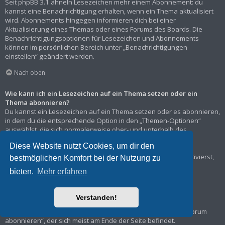
Seit phpBB 3.1 ähneln Lesezeichen mehr einem Abonnement: du
kannst eine Benachrichtigung erhalten, wenn ein Thema aktualisiert
wird. Abonnements hingegen informieren dich bei einer
Aktualisierung eines Themas oder eines Forums des Boards. Die
Benachrichtigungsoptionen für Lesezeichen und Abonnements
können im persönlichen Bereich unter „Benachrichtigungen
einstellen“ geändert werden.
Nach oben
Wie kann ich ein Lesezeichen auf ein Thema setzen oder ein
Thema abonnieren?
Du kannst ein Lesezeichen auf ein Thema setzen oder es abonnieren,
in dem du die entsprechende Option in den „Themen-Optionen“
auswählst, die sich normalerweise ober- und unterhalb des
Diskussionsverlaufs des Themas befinden.
Diese Website nutzt Cookies, um dir den
Wenn du bei der Antwort auf ein Thema die Option „Mich
benachrichtigen, sobald eine Antwort geschrieben wurde“ aktivierst,
bestmöglichen Komfort bei der Nutzung zu
wird das Thema ebenfalls für dich abonniert.
bieten.
Mehr erfahren
Nach oben
Verstanden!
Wie kann ich ein Forum abonnieren?
Um ein Forum zu abonnieren, verwende im Forum den Link „Forum
abonnieren“, der sich meist am Ende der Seite befindet.