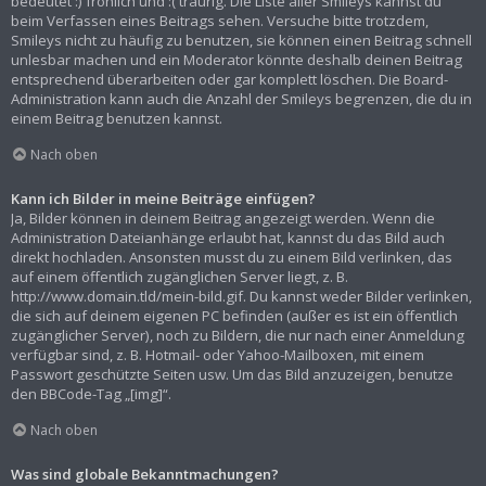
bedeutet :) fröhlich und :( traurig. Die Liste aller Smileys kannst du
beim Verfassen eines Beitrags sehen. Versuche bitte trotzdem,
Smileys nicht zu häufig zu benutzen, sie können einen Beitrag schnell
unlesbar machen und ein Moderator könnte deshalb deinen Beitrag
entsprechend überarbeiten oder gar komplett löschen. Die Board-
Administration kann auch die Anzahl der Smileys begrenzen, die du in
einem Beitrag benutzen kannst.
Nach oben
Kann ich Bilder in meine Beiträge einfügen?
Ja, Bilder können in deinem Beitrag angezeigt werden. Wenn die
Administration Dateianhänge erlaubt hat, kannst du das Bild auch
direkt hochladen. Ansonsten musst du zu einem Bild verlinken, das
auf einem öffentlich zugänglichen Server liegt, z. B.
http://www.domain.tld/mein-bild.gif. Du kannst weder Bilder verlinken,
die sich auf deinem eigenen PC befinden (außer es ist ein öffentlich
zugänglicher Server), noch zu Bildern, die nur nach einer Anmeldung
verfügbar sind, z. B. Hotmail- oder Yahoo-Mailboxen, mit einem
Passwort geschützte Seiten usw. Um das Bild anzuzeigen, benutze
den BBCode-Tag „[img]“.
Nach oben
Was sind globale Bekanntmachungen?