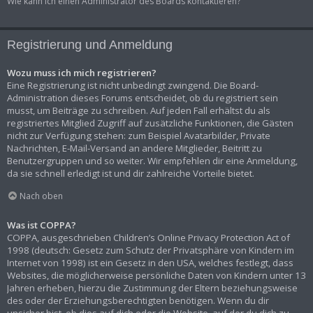
Wie kann ich einen Administrator des Boards kontaktieren?
Registrierung und Anmeldung
Wozu muss ich mich registrieren?
Eine Registrierung ist nicht unbedingt zwingend. Die Board-
Administration dieses Forums entscheidet, ob du registriert sein
musst, um Beiträge zu schreiben. Auf jeden Fall erhältst du als
registriertes Mitglied Zugriff auf zusätzliche Funktionen, die Gästen
nicht zur Verfügung stehen: zum Beispiel Avatarbilder, Private
Nachrichten, E-Mail-Versand an andere Mitglieder, Beitritt zu
Benutzergruppen und so weiter. Wir empfehlen dir eine Anmeldung,
da sie schnell erledigt ist und dir zahlreiche Vorteile bietet.
Nach oben
Was ist COPPA?
COPPA, ausgeschrieben Children’s Online Privacy Protection Act of
1998 (deutsch: Gesetz zum Schutz der Privatsphäre von Kindern im
Internet von 1998) ist ein Gesetz in den USA, welches festlegt, dass
Websites, die möglicherweise persönliche Daten von Kindern unter 13
Jahren erheben, hierzu die Zustimmung der Eltern beziehungsweise
des oder der Erziehungsberechtigten benötigen. Wenn du dir
unsicher bist, ob dies auf dich oder die Website, auf der du dich zu