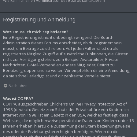
Wie kann ich einen Administrator des Boards kontaktieren?
Registrierung und Anmeldung
Wozu muss ich mich registrieren?
Eine Registrierung ist nicht unbedingt zwingend. Die Board-
Administration dieses Forums entscheidet, ob du registriert sein
musst, um Beiträge zu schreiben. Auf jeden Fall erhältst du als
registriertes Mitglied Zugriff auf zusätzliche Funktionen, die Gästen
nicht zur Verfügung stehen: zum Beispiel Avatarbilder, Private
Nachrichten, E-Mail-Versand an andere Mitglieder, Beitritt zu
Benutzergruppen und so weiter. Wir empfehlen dir eine Anmeldung,
da sie schnell erledigt ist und dir zahlreiche Vorteile bietet.
Nach oben
Was ist COPPA?
COPPA, ausgeschrieben Children’s Online Privacy Protection Act of
1998 (deutsch: Gesetz zum Schutz der Privatsphäre von Kindern im
Internet von 1998) ist ein Gesetz in den USA, welches festlegt, dass
Websites, die möglicherweise persönliche Daten von Kindern unter 13
Jahren erheben, hierzu die Zustimmung der Eltern beziehungsweise
des oder der Erziehungsberechtigten benötigen. Wenn du dir
unsicher bist, ob dies auf dich oder die Website, auf der du dich zu