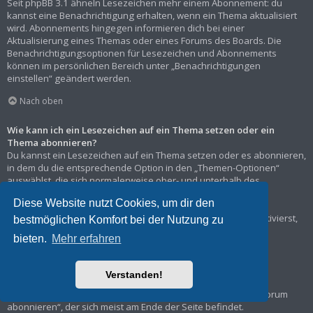
Seit phpBB 3.1 ähneln Lesezeichen mehr einem Abonnement: du
kannst eine Benachrichtigung erhalten, wenn ein Thema aktualisiert
wird. Abonnements hingegen informieren dich bei einer
Aktualisierung eines Themas oder eines Forums des Boards. Die
Benachrichtigungsoptionen für Lesezeichen und Abonnements
können im persönlichen Bereich unter „Benachrichtigungen
einstellen“ geändert werden.
Nach oben
Wie kann ich ein Lesezeichen auf ein Thema setzen oder ein
Thema abonnieren?
Du kannst ein Lesezeichen auf ein Thema setzen oder es abonnieren,
in dem du die entsprechende Option in den „Themen-Optionen“
auswählst, die sich normalerweise ober- und unterhalb des
Diskussionsverlaufs des Themas befinden.
Diese Website nutzt Cookies, um dir den
Wenn du bei der Antwort auf ein Thema die Option „Mich
benachrichtigen, sobald eine Antwort geschrieben wurde“ aktivierst,
bestmöglichen Komfort bei der Nutzung zu
wird das Thema ebenfalls für dich abonniert.
bieten.
Mehr erfahren
Nach oben
Verstanden!
Wie kann ich ein Forum abonnieren?
Um ein Forum zu abonnieren, verwende im Forum den Link „Forum
abonnieren“, der sich meist am Ende der Seite befindet.