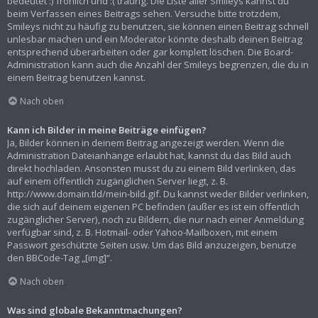
bedeutet :) fröhlich und :( traurig. Die Liste aller Smileys kannst du
beim Verfassen eines Beitrags sehen. Versuche bitte trotzdem,
Smileys nicht zu häufig zu benutzen, sie können einen Beitrag schnell
unlesbar machen und ein Moderator könnte deshalb deinen Beitrag
entsprechend überarbeiten oder gar komplett löschen. Die Board-
Administration kann auch die Anzahl der Smileys begrenzen, die du in
einem Beitrag benutzen kannst.
Nach oben
Kann ich Bilder in meine Beiträge einfügen?
Ja, Bilder können in deinem Beitrag angezeigt werden. Wenn die
Administration Dateianhänge erlaubt hat, kannst du das Bild auch
direkt hochladen. Ansonsten musst du zu einem Bild verlinken, das
auf einem öffentlich zugänglichen Server liegt, z. B.
http://www.domain.tld/mein-bild.gif. Du kannst weder Bilder verlinken,
die sich auf deinem eigenen PC befinden (außer es ist ein öffentlich
zugänglicher Server), noch zu Bildern, die nur nach einer Anmeldung
verfügbar sind, z. B. Hotmail- oder Yahoo-Mailboxen, mit einem
Passwort geschützte Seiten usw. Um das Bild anzuzeigen, benutze
den BBCode-Tag „[img]“.
Nach oben
Was sind globale Bekanntmachungen?