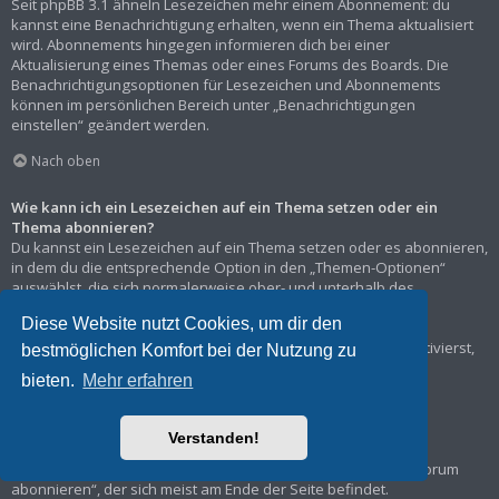
Seit phpBB 3.1 ähneln Lesezeichen mehr einem Abonnement: du
kannst eine Benachrichtigung erhalten, wenn ein Thema aktualisiert
wird. Abonnements hingegen informieren dich bei einer
Aktualisierung eines Themas oder eines Forums des Boards. Die
Benachrichtigungsoptionen für Lesezeichen und Abonnements
können im persönlichen Bereich unter „Benachrichtigungen
einstellen“ geändert werden.
Nach oben
Wie kann ich ein Lesezeichen auf ein Thema setzen oder ein
Thema abonnieren?
Du kannst ein Lesezeichen auf ein Thema setzen oder es abonnieren,
in dem du die entsprechende Option in den „Themen-Optionen“
auswählst, die sich normalerweise ober- und unterhalb des
Diskussionsverlaufs des Themas befinden.
Diese Website nutzt Cookies, um dir den
Wenn du bei der Antwort auf ein Thema die Option „Mich
benachrichtigen, sobald eine Antwort geschrieben wurde“ aktivierst,
bestmöglichen Komfort bei der Nutzung zu
wird das Thema ebenfalls für dich abonniert.
bieten.
Mehr erfahren
Nach oben
Verstanden!
Wie kann ich ein Forum abonnieren?
Um ein Forum zu abonnieren, verwende im Forum den Link „Forum
abonnieren“, der sich meist am Ende der Seite befindet.