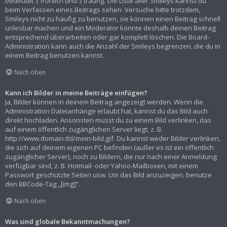
bedeutet :) fröhlich und :( traurig. Die Liste aller Smileys kannst du
beim Verfassen eines Beitrags sehen. Versuche bitte trotzdem,
Smileys nicht zu häufig zu benutzen, sie können einen Beitrag schnell
unlesbar machen und ein Moderator könnte deshalb deinen Beitrag
entsprechend überarbeiten oder gar komplett löschen. Die Board-
Administration kann auch die Anzahl der Smileys begrenzen, die du in
einem Beitrag benutzen kannst.
Nach oben
Kann ich Bilder in meine Beiträge einfügen?
Ja, Bilder können in deinem Beitrag angezeigt werden. Wenn die
Administration Dateianhänge erlaubt hat, kannst du das Bild auch
direkt hochladen. Ansonsten musst du zu einem Bild verlinken, das
auf einem öffentlich zugänglichen Server liegt, z. B.
http://www.domain.tld/mein-bild.gif. Du kannst weder Bilder verlinken,
die sich auf deinem eigenen PC befinden (außer es ist ein öffentlich
zugänglicher Server), noch zu Bildern, die nur nach einer Anmeldung
verfügbar sind, z. B. Hotmail- oder Yahoo-Mailboxen, mit einem
Passwort geschützte Seiten usw. Um das Bild anzuzeigen, benutze
den BBCode-Tag „[img]“.
Nach oben
Was sind globale Bekanntmachungen?