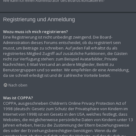
Wie kann ich einen Administrator des Boards kontaktieren?
Registrierung und Anmeldung
Wozu muss ich mich registrieren?
Eine Registrierung ist nicht unbedingt zwingend. Die Board-
Administration dieses Forums entscheidet, ob du registriert sein
musst, um Beiträge zu schreiben. Auf jeden Fall erhältst du als
registriertes Mitglied Zugriff auf zusätzliche Funktionen, die Gästen
nicht zur Verfügung stehen: zum Beispiel Avatarbilder, Private
Nachrichten, E-Mail-Versand an andere Mitglieder, Beitritt zu
Benutzergruppen und so weiter. Wir empfehlen dir eine Anmeldung,
da sie schnell erledigt ist und dir zahlreiche Vorteile bietet.
Nach oben
Was ist COPPA?
COPPA, ausgeschrieben Children’s Online Privacy Protection Act of
1998 (deutsch: Gesetz zum Schutz der Privatsphäre von Kindern im
Internet von 1998) ist ein Gesetz in den USA, welches festlegt, dass
Websites, die möglicherweise persönliche Daten von Kindern unter 13
Jahren erheben, hierzu die Zustimmung der Eltern beziehungsweise
des oder der Erziehungsberechtigten benötigen. Wenn du dir
unsicher bist, ob dies auf dich oder die Website, auf der du dich zu