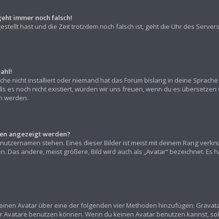
geht immer noch falsch!
gestellt hast und die Zeit trotzdem noch falsch ist, geht die Uhr des Server
ahl!
he nicht installiert oder niemand hat das Forum bislang in deine Sprache 
alls es noch nicht existiert, würden wir uns freuen, wenn du es übersetz
 werden.
amen angezeigt werden?
nutzernamen stehen. Eines dieser Bilder ist meist mit deinem Rang verknü
 Das andere, meist größere, Bild wird auch als „Avatar“ bezeichnet. Es han
“ einen Avatar über eine der folgenden vier Methoden hinzufügen: Gravat
r Avatare benutzen können. Wenn du keinen Avatar benutzen kannst, sollt