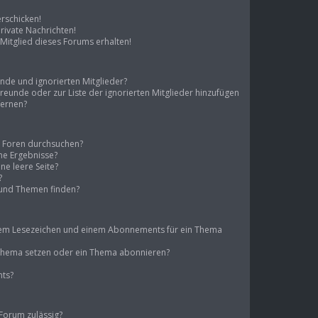
erschicken!
ivate Nachrichten!
Mitglied dieses Forums erhalten!
unde und ignorierten Mitglieder?
 Freunde oder zur Liste der ignorierten Mitglieder hinzufügen
fernen?
e Foren durchsuchen?
ine Ergebnisse?
e leere Seite?
?
 und Themen finden?
inem Lesezeichen und einem Abonnements für ein Thema
n Thema setzen oder ein Thema abonnieren?
nts?
Forum zulässig?