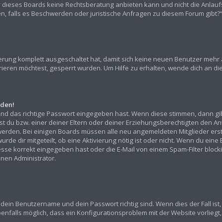
r dieses Boards keine Rechtsberatung anbieten kann und nicht die Anlaufst
den, falls es Beschwerden oder juristische Anfragen zu diesem Forum gibt
rierung komplett ausgeschaltet hat, damit sich keine neuen Benutzer mehr
ieren möchtest, gesperrt wurden. Um Hilfe zu erhalten, wende dich an die
lden!
und das richtige Passwort eingegeben hast. Wenn diese stimmen, dann gi
sst du bzw. einer deiner Eltern oder deiner Erziehungsberechtigten den An
ert werden. Bei einigen Boards müssen alle neu angemeldeten Mitglieder er
urde dir mitgeteilt, ob eine Aktivierung nötig ist oder nicht. Wenn du eine
e korrekt eingegeben hast oder die E-Mail von einem Spam-Filter blockier
nen Administrator.
 dein Benutzername und dein Passwort richtig sind. Wenn dies der Fall is
benfalls möglich, dass ein Konfigurationsproblem mit der Website vorliegt