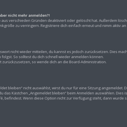
h aber nicht mehr anmelden?!
o aus verschieden Gründen deaktiviert oder gelöscht hat. Außerdem lösch
kgröße zu verringern. Registriere dich einfach erneut und nimm aktiv an 
asswort nicht wieder mitteilen, du kannst es jedoch zurücksetzen. Dies ma
olgst. So solltest du dich schnell wieder anmelden können.
ort zurückzusetzen, so wende dich an die Board-Administration.
t bleiben“ nicht auswählst, wirst du nur für eine Sitzung angemeldet. 
 du das Kästchen „Angemeldet bleiben“ beim Anmelden auswählen. Dies is
fé, befindest. Wenn diese Option nicht zur Verfügung steht, dann wurde s