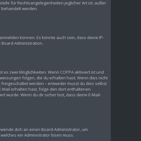
elle für Rechtsangelegenheiten jeglicher Art ist; außer
?“ behandelt werden.
 anmelden können. Es könnte auch sein, dass deine IP-
 Board-Administration.
bt es zwei Möglichkeiten. Wenn
COPPA
aktiviert ist und
weisungen folgen, die du erhalten hast. Wenn dies nicht
st freigeschaltet werden – entweder musst du dies selbst
 E-Mail erhalten hast, folge den dort enthaltenen
t wurde. Wenn du dir sicher bist, dass deine E-Mail-
t, wende dich an einen Board-Administrator, um
, welches ein Administrator lösen muss.