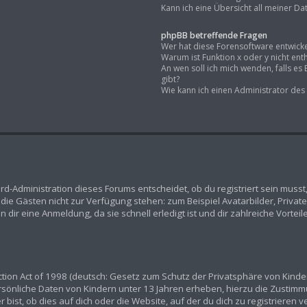
Kann ich eine Übersicht all meiner D
phpBB betreffende Fragen
Wer hat diese Forensoftware entwicke
Warum ist Funktion x oder y nicht ent
An wen soll ich mich wenden, falls e
gibt?
Wie kann ich einen Administrator des
rd-Administration dieses Forums entscheidet, ob du registriert sein musst,
n, die Gästen nicht zur Verfügung stehen: zum Beispiel Avatarbilder, Priva
dir eine Anmeldung, da sie schnell erledigt ist und dir zahlreiche Vorteile
ion Act of 1998 (deutsch: Gesetz zum Schutz der Privatsphäre von Kindern
ersönliche Daten von Kindern unter 13 Jahren erheben, hierzu die Zustim
ist, ob dies auf dich oder die Website, auf der du dich zu registrieren ver