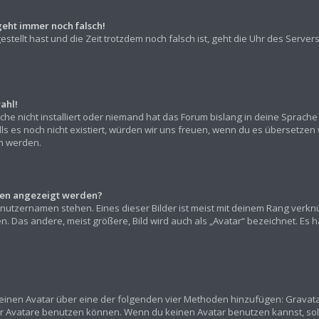
geht immer noch falsch!
gestellt hast und die Zeit trotzdem noch falsch ist, geht die Uhr des Server
ahl!
he nicht installiert oder niemand hat das Forum bislang in deine Sprache 
alls es noch nicht existiert, würden wir uns freuen, wenn du es übersetz
 werden.
amen angezeigt werden?
nutzernamen stehen. Eines dieser Bilder ist meist mit deinem Rang verknü
 Das andere, meist größere, Bild wird auch als „Avatar“ bezeichnet. Es han
“ einen Avatar über eine der folgenden vier Methoden hinzufügen: Gravat
r Avatare benutzen können. Wenn du keinen Avatar benutzen kannst, sollt