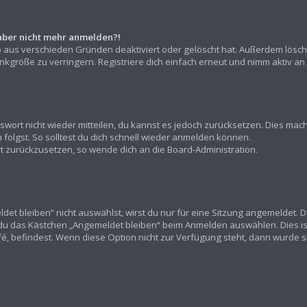
h aber nicht mehr anmelden?!
o aus verschieden Gründen deaktiviert oder gelöscht hat. Außerdem lösch
kgröße zu verringern. Registriere dich einfach erneut und nimm aktiv an 
asswort nicht wieder mitteilen, du kannst es jedoch zurücksetzen. Dies ma
olgst. So solltest du dich schnell wieder anmelden können.
ort zurückzusetzen, so wende dich an die Board-Administration.
t bleiben“ nicht auswählst, wirst du nur für eine Sitzung angemeldet. 
 du das Kästchen „Angemeldet bleiben“ beim Anmelden auswählen. Dies is
fé, befindest. Wenn diese Option nicht zur Verfügung steht, dann wurde s