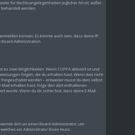
elle für Rechtsangelegenheiten jeglicher Art ist; außer
?“ behandelt werden.
 anmelden können. Es könnte auch sein, dass deine IP-
 Board-Administration.
bt es zwei Möglichkeiten. Wenn
COPPA
aktiviert ist und
weisungen folgen, die du erhalten hast. Wenn dies nicht
st freigeschaltet werden – entweder musst du dies selbst
 E-Mail erhalten hast, folge den dort enthaltenen
t wurde. Wenn du dir sicher bist, dass deine E-Mail-
t, wende dich an einen Board-Administrator, um
, welches ein Administrator lösen muss.