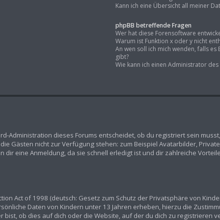
Kann ich eine Übersicht all meiner D
phpBB betreffende Fragen
Wer hat diese Forensoftware entwicke
Warum ist Funktion x oder y nicht ent
An wen soll ich mich wenden, falls e
gibt?
Wie kann ich einen Administrator des
rd-Administration dieses Forums entscheidet, ob du registriert sein musst,
n, die Gästen nicht zur Verfügung stehen: zum Beispiel Avatarbilder, Priva
dir eine Anmeldung, da sie schnell erledigt ist und dir zahlreiche Vorteile
ion Act of 1998 (deutsch: Gesetz zum Schutz der Privatsphäre von Kindern
ersönliche Daten von Kindern unter 13 Jahren erheben, hierzu die Zustim
ist, ob dies auf dich oder die Website, auf der du dich zu registrieren ver