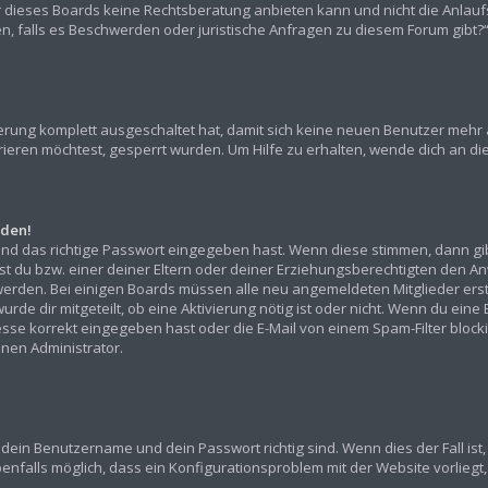
r dieses Boards keine Rechtsberatung anbieten kann und nicht die Anlaufst
den, falls es Beschwerden oder juristische Anfragen zu diesem Forum gibt
rierung komplett ausgeschaltet hat, damit sich keine neuen Benutzer mehr
ieren möchtest, gesperrt wurden. Um Hilfe zu erhalten, wende dich an die
lden!
und das richtige Passwort eingegeben hast. Wenn diese stimmen, dann gi
sst du bzw. einer deiner Eltern oder deiner Erziehungsberechtigten den An
ert werden. Bei einigen Boards müssen alle neu angemeldeten Mitglieder er
urde dir mitgeteilt, ob eine Aktivierung nötig ist oder nicht. Wenn du eine
e korrekt eingegeben hast oder die E-Mail von einem Spam-Filter blockier
nen Administrator.
 dein Benutzername und dein Passwort richtig sind. Wenn dies der Fall is
benfalls möglich, dass ein Konfigurationsproblem mit der Website vorliegt