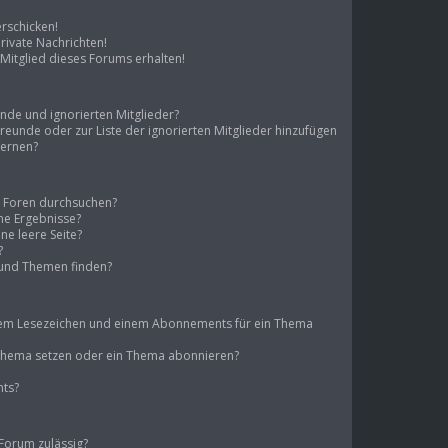
erschicken!
ivate Nachrichten!
Mitglied dieses Forums erhalten!
unde und ignorierten Mitglieder?
 Freunde oder zur Liste der ignorierten Mitglieder hinzufügen
fernen?
e Foren durchsuchen?
ine Ergebnisse?
e leere Seite?
?
 und Themen finden?
inem Lesezeichen und einem Abonnements für ein Thema
n Thema setzen oder ein Thema abonnieren?
nts?
Forum zulässig?