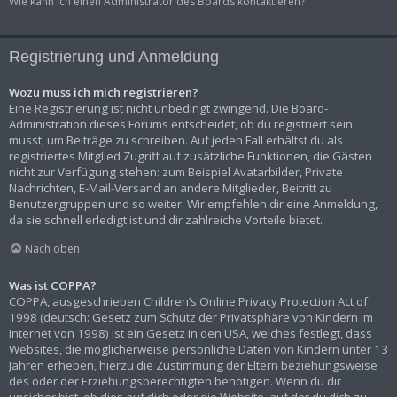
Wie kann ich einen Administrator des Boards kontaktieren?
Registrierung und Anmeldung
Wozu muss ich mich registrieren?
Eine Registrierung ist nicht unbedingt zwingend. Die Board-
Administration dieses Forums entscheidet, ob du registriert sein
musst, um Beiträge zu schreiben. Auf jeden Fall erhältst du als
registriertes Mitglied Zugriff auf zusätzliche Funktionen, die Gästen
nicht zur Verfügung stehen: zum Beispiel Avatarbilder, Private
Nachrichten, E-Mail-Versand an andere Mitglieder, Beitritt zu
Benutzergruppen und so weiter. Wir empfehlen dir eine Anmeldung,
da sie schnell erledigt ist und dir zahlreiche Vorteile bietet.
Nach oben
Was ist COPPA?
COPPA, ausgeschrieben Children’s Online Privacy Protection Act of
1998 (deutsch: Gesetz zum Schutz der Privatsphäre von Kindern im
Internet von 1998) ist ein Gesetz in den USA, welches festlegt, dass
Websites, die möglicherweise persönliche Daten von Kindern unter 13
Jahren erheben, hierzu die Zustimmung der Eltern beziehungsweise
des oder der Erziehungsberechtigten benötigen. Wenn du dir
unsicher bist, ob dies auf dich oder die Website, auf der du dich zu