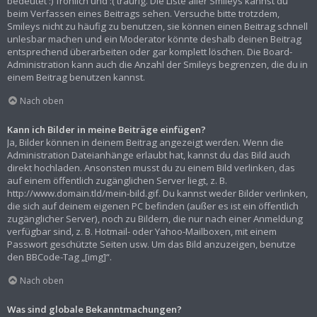
bedeutet :) fröhlich und :( traurig. Die Liste aller Smileys kannst du
beim Verfassen eines Beitrags sehen. Versuche bitte trotzdem,
Smileys nicht zu häufig zu benutzen, sie können einen Beitrag schnell
unlesbar machen und ein Moderator könnte deshalb deinen Beitrag
entsprechend überarbeiten oder gar komplett löschen. Die Board-
Administration kann auch die Anzahl der Smileys begrenzen, die du in
einem Beitrag benutzen kannst.
Nach oben
Kann ich Bilder in meine Beiträge einfügen?
Ja, Bilder können in deinem Beitrag angezeigt werden. Wenn die
Administration Dateianhänge erlaubt hat, kannst du das Bild auch
direkt hochladen. Ansonsten musst du zu einem Bild verlinken, das
auf einem öffentlich zugänglichen Server liegt, z. B.
http://www.domain.tld/mein-bild.gif. Du kannst weder Bilder verlinken,
die sich auf deinem eigenen PC befinden (außer es ist ein öffentlich
zugänglicher Server), noch zu Bildern, die nur nach einer Anmeldung
verfügbar sind, z. B. Hotmail- oder Yahoo-Mailboxen, mit einem
Passwort geschützte Seiten usw. Um das Bild anzuzeigen, benutze
den BBCode-Tag „[img]“.
Nach oben
Was sind globale Bekanntmachungen?