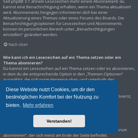
Seit phpBB 3.1 ähneln Lesezeichen mehr einem Abonnement: du
kannst eine Benachrichtigung erhalten, wenn ein Thema aktualisiert
wird. Abonnements hingegen informieren dich bei einer
Aktualisierung eines Themas oder eines Forums des Boards. Die
Benachrichtigungsoptionen für Lesezeichen und Abonnements
können im persönlichen Bereich unter „Benachrichtigungen
einstellen“ geändert werden.
Nach oben
Wie kann ich ein Lesezeichen auf ein Thema setzen oder ein
Thema abonnieren?
Du kannst ein Lesezeichen auf ein Thema setzen oder es abonnieren,
in dem du die entsprechende Option in den „Themen-Optionen“
auswählst, die sich normalerweise ober- und unterhalb des
Diskussionsverlaufs des Themas befinden.
Diese Website nutzt Cookies, um dir den
Wenn du bei der Antwort auf ein Thema die Option „Mich
benachrichtigen, sobald eine Antwort geschrieben wurde“ aktivierst,
bestmöglichen Komfort bei der Nutzung zu
wird das Thema ebenfalls für dich abonniert.
bieten.
Mehr erfahren
Nach oben
Verstanden!
Wie kann ich ein Forum abonnieren?
Um ein Forum zu abonnieren, verwende im Forum den Link „Forum
abonnieren“, der sich meist am Ende der Seite befindet.