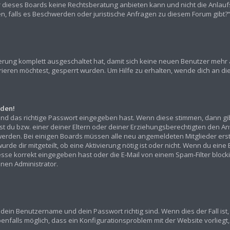
r dieses Boards keine Rechtsberatung anbieten kann und nicht die Anlaufst
den, falls es Beschwerden oder juristische Anfragen zu diesem Forum gibt
rierung komplett ausgeschaltet hat, damit sich keine neuen Benutzer mehr
ieren möchtest, gesperrt wurden. Um Hilfe zu erhalten, wende dich an die
lden!
und das richtige Passwort eingegeben hast. Wenn diese stimmen, dann gi
sst du bzw. einer deiner Eltern oder deiner Erziehungsberechtigten den An
ert werden. Bei einigen Boards müssen alle neu angemeldeten Mitglieder er
urde dir mitgeteilt, ob eine Aktivierung nötig ist oder nicht. Wenn du eine
e korrekt eingegeben hast oder die E-Mail von einem Spam-Filter blockier
nen Administrator.
 dein Benutzername und dein Passwort richtig sind. Wenn dies der Fall is
benfalls möglich, dass ein Konfigurationsproblem mit der Website vorliegt