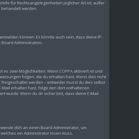
elle für Rechtsangelegenheiten jeglicher Art ist; außer
?“ behandelt werden.
 anmelden können. Es könnte auch sein, dass deine IP-
 Board-Administration.
bt es zwei Möglichkeiten. Wenn
COPPA
aktiviert ist und
weisungen folgen, die du erhalten hast. Wenn dies nicht
st freigeschaltet werden – entweder musst du dies selbst
 E-Mail erhalten hast, folge den dort enthaltenen
t wurde. Wenn du dir sicher bist, dass deine E-Mail-
t, wende dich an einen Board-Administrator, um
, welches ein Administrator lösen muss.