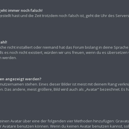
geht immer noch falsch!
gestellt hast und die Zeit trotzdem noch falsch ist, geht die Uhr des Server
ahl!
he nicht installiert oder niemand hat das Forum bislang in deine Sprache 
alls es noch nicht existiert, würden wir uns freuen, wenn du es übersetz
 werden.
amen angezeigt werden?
nutzernamen stehen. Eines dieser Bilder ist meist mit deinem Rang verknü
 Das andere, meist größere, Bild wird auch als „Avatar“ bezeichnet. Es han
“ einen Avatar über eine der folgenden vier Methoden hinzufügen: Gravat
r Avatare benutzen können. Wenn du keinen Avatar benutzen kannst, sollt