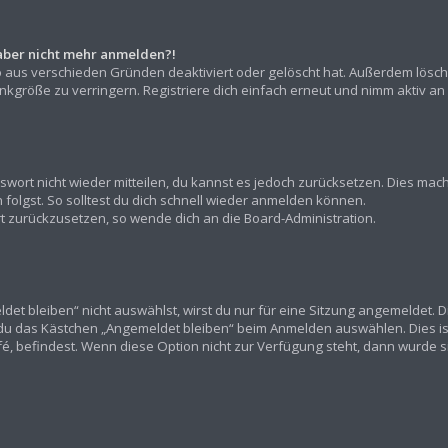
h aber nicht mehr anmelden?!
o aus verschieden Gründen deaktiviert oder gelöscht hat. Außerdem lösch
kgröße zu verringern. Registriere dich einfach erneut und nimm aktiv an 
asswort nicht wieder mitteilen, du kannst es jedoch zurücksetzen. Dies ma
olgst. So solltest du dich schnell wieder anmelden können.
ort zurückzusetzen, so wende dich an die Board-Administration.
t bleiben“ nicht auswählst, wirst du nur für eine Sitzung angemeldet. 
 du das Kästchen „Angemeldet bleiben“ beim Anmelden auswählen. Dies is
fé, befindest. Wenn diese Option nicht zur Verfügung steht, dann wurde s