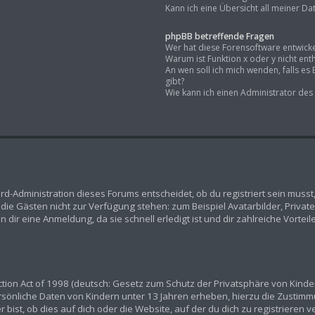
Kann ich eine Übersicht all meiner D
phpBB betreffende Fragen
Wer hat diese Forensoftware entwicke
Warum ist Funktion x oder y nicht ent
An wen soll ich mich wenden, falls e
gibt?
Wie kann ich einen Administrator des
rd-Administration dieses Forums entscheidet, ob du registriert sein musst,
n, die Gästen nicht zur Verfügung stehen: zum Beispiel Avatarbilder, Priva
dir eine Anmeldung, da sie schnell erledigt ist und dir zahlreiche Vorteile
ion Act of 1998 (deutsch: Gesetz zum Schutz der Privatsphäre von Kindern
ersönliche Daten von Kindern unter 13 Jahren erheben, hierzu die Zustim
ist, ob dies auf dich oder die Website, auf der du dich zu registrieren ver