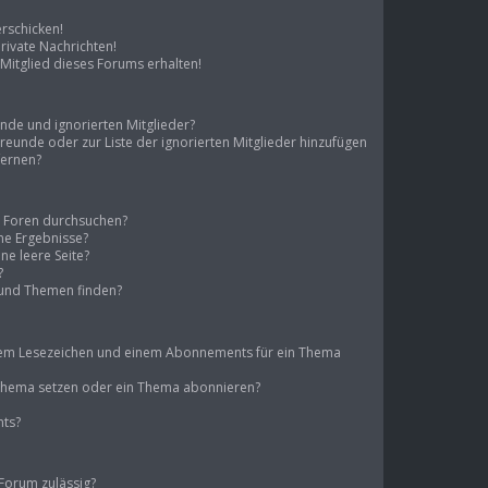
erschicken!
ivate Nachrichten!
Mitglied dieses Forums erhalten!
unde und ignorierten Mitglieder?
 Freunde oder zur Liste der ignorierten Mitglieder hinzufügen
fernen?
e Foren durchsuchen?
ine Ergebnisse?
e leere Seite?
?
 und Themen finden?
inem Lesezeichen und einem Abonnements für ein Thema
n Thema setzen oder ein Thema abonnieren?
nts?
Forum zulässig?