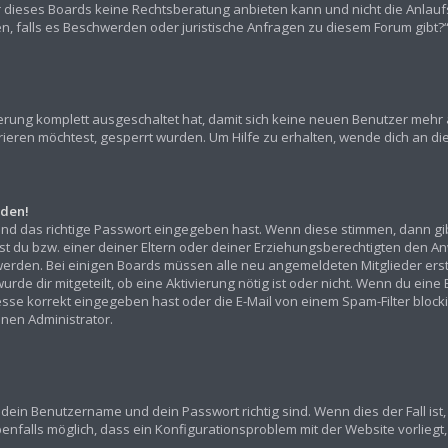
r dieses Boards keine Rechtsberatung anbieten kann und nicht die Anlaufst
den, falls es Beschwerden oder juristische Anfragen zu diesem Forum gibt
rierung komplett ausgeschaltet hat, damit sich keine neuen Benutzer mehr
ieren möchtest, gesperrt wurden. Um Hilfe zu erhalten, wende dich an die
lden!
und das richtige Passwort eingegeben hast. Wenn diese stimmen, dann gi
sst du bzw. einer deiner Eltern oder deiner Erziehungsberechtigten den An
ert werden. Bei einigen Boards müssen alle neu angemeldeten Mitglieder er
urde dir mitgeteilt, ob eine Aktivierung nötig ist oder nicht. Wenn du eine
e korrekt eingegeben hast oder die E-Mail von einem Spam-Filter blockier
nen Administrator.
 dein Benutzername und dein Passwort richtig sind. Wenn dies der Fall is
benfalls möglich, dass ein Konfigurationsproblem mit der Website vorliegt