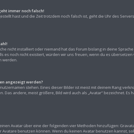
geht immer noch falsch!
gestellt hast und die Zeit trotzdem noch falsch ist, geht die Uhr des Server
ahl!
he nicht installiert oder niemand hat das Forum bislang in deine Sprache 
alls es noch nicht existiert, würden wir uns freuen, wenn du es übersetz
 werden.
amen angezeigt werden?
nutzernamen stehen. Eines dieser Bilder ist meist mit deinem Rang verknü
 Das andere, meist größere, Bild wird auch als „Avatar“ bezeichnet. Es han
“ einen Avatar über eine der folgenden vier Methoden hinzufügen: Gravat
r Avatare benutzen können. Wenn du keinen Avatar benutzen kannst, sollt