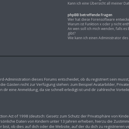
Kann ich eine Übersicht all meiner D
phpBB betreffende Fragen
Wer hat diese Forensoftware entwicke
Warum ist Funktion x oder y nicht ent
An wen soll ich mich wenden, falls e
gibt?
Wie kann ich einen Administrator des
rd-Administration dieses Forums entscheidet, ob du registriert sein musst,
n, die Gästen nicht zur Verfügung stehen: zum Beispiel Avatarbilder, Priva
dir eine Anmeldung, da sie schnell erledigt ist und dir zahlreiche Vorteile
ion Act of 1998 (deutsch: Gesetz zum Schutz der Privatsphäre von Kindern
ersönliche Daten von Kindern unter 13 Jahren erheben, hierzu die Zustim
ist, ob dies auf dich oder die Website, auf der du dich zu registrieren ver