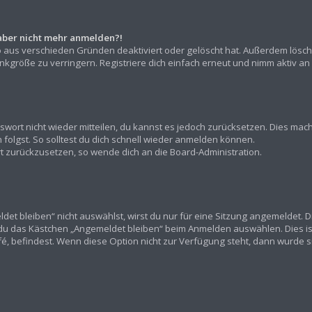
h aber nicht mehr anmelden?!
o aus verschieden Gründen deaktiviert oder gelöscht hat. Außerdem lösch
kgröße zu verringern. Registriere dich einfach erneut und nimm aktiv an 
asswort nicht wieder mitteilen, du kannst es jedoch zurücksetzen. Dies ma
olgst. So solltest du dich schnell wieder anmelden können.
ort zurückzusetzen, so wende dich an die Board-Administration.
t bleiben“ nicht auswählst, wirst du nur für eine Sitzung angemeldet. 
 du das Kästchen „Angemeldet bleiben“ beim Anmelden auswählen. Dies is
fé, befindest. Wenn diese Option nicht zur Verfügung steht, dann wurde s