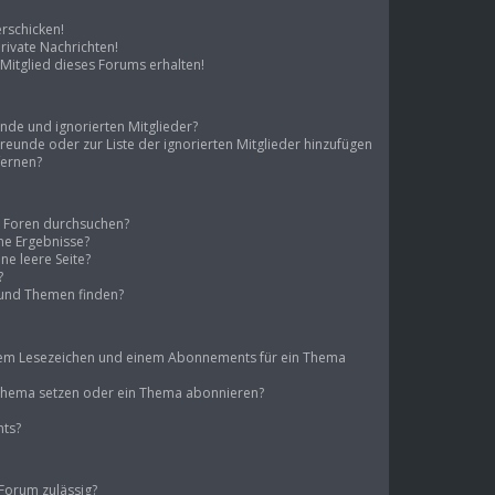
erschicken!
ivate Nachrichten!
Mitglied dieses Forums erhalten!
unde und ignorierten Mitglieder?
 Freunde oder zur Liste der ignorierten Mitglieder hinzufügen
fernen?
e Foren durchsuchen?
ine Ergebnisse?
e leere Seite?
?
 und Themen finden?
inem Lesezeichen und einem Abonnements für ein Thema
n Thema setzen oder ein Thema abonnieren?
nts?
Forum zulässig?