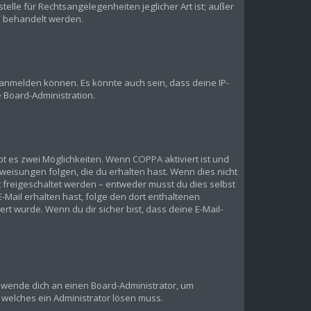
elle für Rechtsangelegenheiten jeglicher Art ist; außer
?“ behandelt werden.
 anmelden können. Es könnte auch sein, dass deine IP-
 Board-Administration.
bt es zwei Möglichkeiten. Wenn
COPPA
aktiviert ist und
weisungen folgen, die du erhalten hast. Wenn dies nicht
st freigeschaltet werden – entweder musst du dies selbst
 E-Mail erhalten hast, folge den dort enthaltenen
t wurde. Wenn du dir sicher bist, dass deine E-Mail-
t, wende dich an einen Board-Administrator, um
, welches ein Administrator lösen muss.